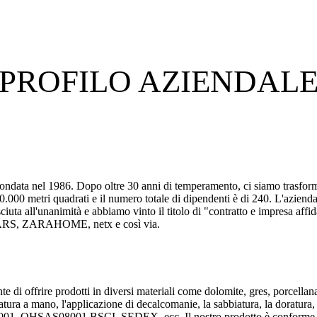
PROFILO AZIENDAL
a nel 1986. Dopo oltre 30 anni di temperamento, ci siamo trasformati
000 metri quadrati e il numero totale di dipendenti è di 240. L'azienda ha
iconosciuta all'unanimità e abbiamo vinto il titolo di "contratto e impresa
MARS, ZARAHOME, netx e così via.
 di offrire prodotti in diversi materiali come dolomite, gres, porcellan
ciatura a mano, l'applicazione di decalcomanie, la sabbiatura, la doratura,
IS14001, OHSAS08001,BSCI, SEDEX, ecc. Il nostro prodotto è conforme