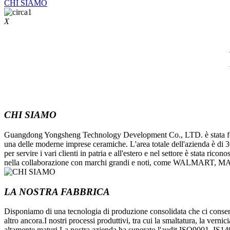
CHI SIAMO
X
CHI SIAMO
Guangdong Yongsheng Technology Development Co., LTD. è stata fondat
una delle moderne imprese ceramiche. L'area totale dell'azienda è di 30.
per servire i vari clienti in patria e all'estero e nel settore è stata r
nella collaborazione con marchi grandi e noti, come WALMART, 
LA NOSTRA FABBRICA
Disponiamo di una tecnologia di produzione consolidata che ci consente
altro ancora.I nostri processi produttivi, tra cui la smaltatura, la verni
altamente maturi.La nostra azienda ha superato l'audit ISO9001, 