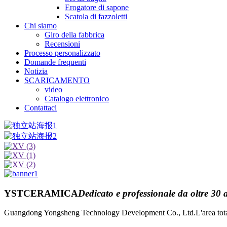
Erogatore di sapone
Scatola di fazzoletti
Chi siamo
Giro della fabbrica
Recensioni
Processo personalizzato
Domande frequenti
Notizia
SCARICAMENTO
video
Catalogo elettronico
Contattaci
YSTCERAMICA
Dedicato e professionale da oltre 30 
Guangdong Yongsheng Technology Development Co., Ltd.L'area totale de