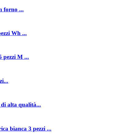
 forno ...
ezzi Wh ...
5 pezzi M ...
i...
i alta qualità...
ica bianca 3 pezzi ...