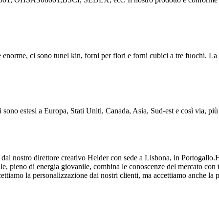
 enorme, ci sono tunel kin, forni per fiori e forni cubici a tre fuochi. L
 sono estesi a Europa, Stati Uniti, Canada, Asia, Sud-est e così via, più
al nostro direttore creativo Helder con sede a Lisbona, in Portogallo.H
ale, pieno di energia giovanile, combina le conoscenze del mercato con t
cettiamo la personalizzazione dai nostri clienti, ma accettiamo anche la pe