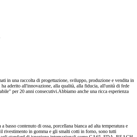
E
 in una raccolta di progettazione, sviluppo, produzione e vendita in
 aderito all'innovazione, alla qualità, alla fiducia, all'unità di fede
 affidabile" per 20 anni consecutivi.Abbiamo anche una ricca esperienza
a a basso contenuto di ossa, porcellana bianca ad alta temperatura e
 il rivestimento in gomma e gli smalti cotti in forno, sono tutti
 agli standard di ispezione internazionali come CA65, FDA, REACH,