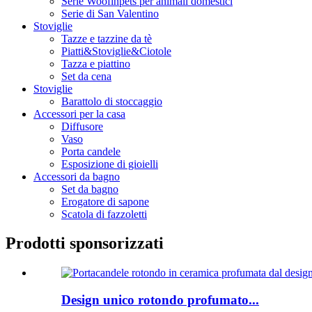
Serie Woofinpets per animali domestici
Serie di San Valentino
Stoviglie
Tazze e tazzine da tè
Piatti&Stoviglie&Ciotole
Tazza e piattino
Set da cena
Stoviglie
Barattolo di stoccaggio
Accessori per la casa
Diffusore
Vaso
Porta candele
Esposizione di gioielli
Accessori da bagno
Set da bagno
Erogatore di sapone
Scatola di fazzoletti
Prodotti sponsorizzati
Design unico rotondo profumato...