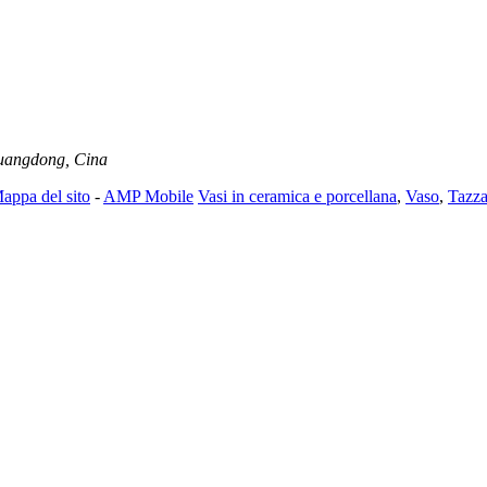
Guangdong, Cina
appa del sito
-
AMP Mobile
Vasi in ceramica e porcellana
,
Vaso
,
Tazza