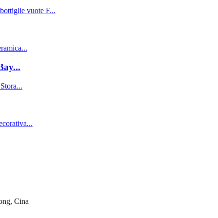
Bay...
ong, Cina