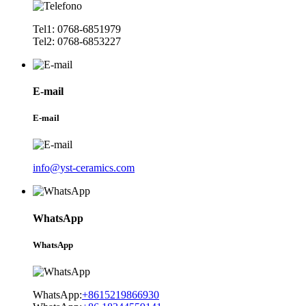
Tel1: 0768-6851979
Tel2: 0768-6853227
E-mail
E-mail
info@yst-ceramics.com
WhatsApp
WhatsApp
WhatsApp:
+8615219866930