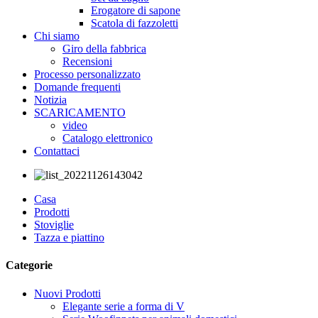
Erogatore di sapone
Scatola di fazzoletti
Chi siamo
Giro della fabbrica
Recensioni
Processo personalizzato
Domande frequenti
Notizia
SCARICAMENTO
video
Catalogo elettronico
Contattaci
Casa
Prodotti
Stoviglie
Tazza e piattino
Categorie
Nuovi Prodotti
Elegante serie a forma di V